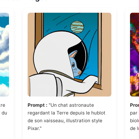
tre
Prompt :
"Un chat astronaute
Pro
r du
regardant la Terre depuis le hublot
par
de son vaisseau, illustration style
biol
Pixar."
de l